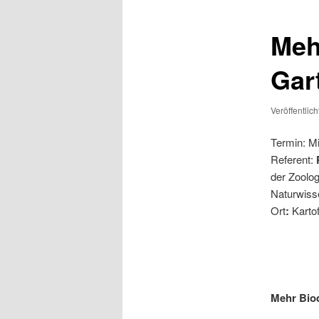
Mehr
Gar
Veröffentlic
Ter­min: Mi
Refe­rent:
der Zoo­lo­
Natur­wis­
Ort
:
Kar­tof
Mehr Bio­d