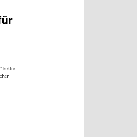
für
Direk­tor
i­chen