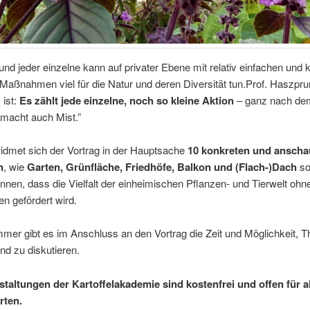
nd jeder ein­zel­ne kann auf pri­va­ter Ebe­ne mit rela­tiv ein­fa­chen und 
 Maß­nah­men viel für die Natur und deren Diver­si­tät tun.Prof. Haszpr­
 ist:
Es zählt jede ein­zel­ne, noch so klei­ne Akti­on
– ganz nach dem
h macht auch Mist.”
id­met sich der Vor­trag in der Haupt­sa­che
10 kon­kre­ten und anschau
n
, wie
Gar­ten, Grün­flä­che, Fried­hö­fe, Bal­kon und (Flach-)Dach
so 
­nen, dass die Viel­falt der ein­hei­mi­schen Pflan­zen- und Tier­welt ohn
­nen geför­dert wird.
mer gibt es im Anschluss an den Vor­trag die Zeit und Mög­lich­keit, 
 und zu diskutieren.
stal­tun­gen der Kar­tof­fel­aka­de­mie sind kos­ten­frei und offen für a
erten.