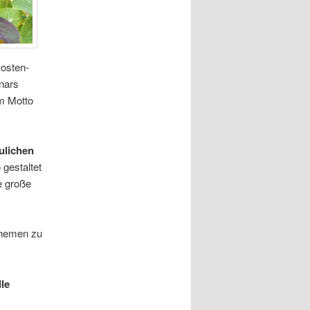
kos­ten­
unars
 Mot­to
­li­chen
gestal­tet
e gro­ße
The­men zu
lle