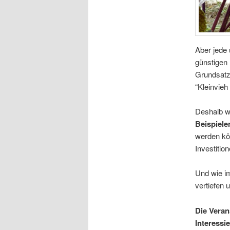
Aber jede u
güns­ti­gen
Grund­satz
“Klein­vie
Des­halb w
Bei­spie­le
wer­den kön
Inves­ti­tio
Und wie im
ver­tie­fen
Die Ver­an­
Interessi