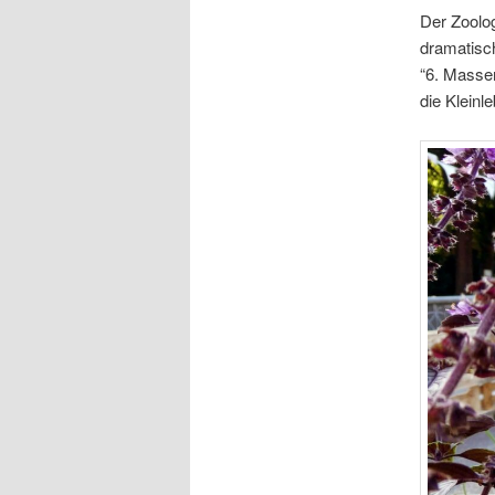
Der Zoo­lo­
dra­ma­tisc
“6. Mas­sen
die Klein­l