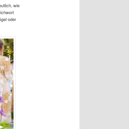
ut­lich, wie
tich­wort
Vögel oder