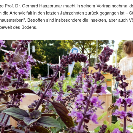
ge Prof. Dr. Ger­hard Haszpr­u­nar macht in sei­nem Vor­trag noch­mal de
h die Arten­viel­falt in den letz­ten Jahr­zehn­ten zurück gegan­gen ist – S
­aus­ster­ben”. Betrof­fen sind ins­be­son­de­re die Insek­ten, aber auch 
e­be­welt des Bodens.