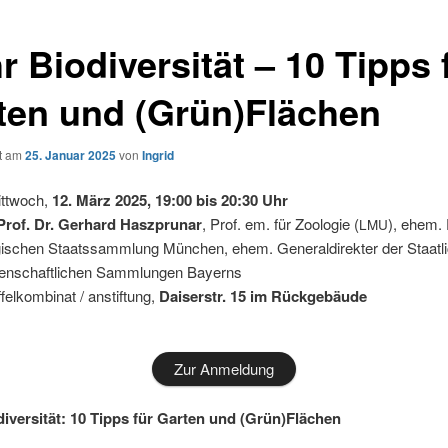
 Biodiversität – 10 Tipps 
ten und (Grün)Flächen
ht am
25. Januar 2025
von
Ingrid
tt­woch,
12. März 2025, 19:00 bis 20:30 Uhr
Prof. Dr. Ger­hard Haszpr­u­nar
, Prof. em. für Zoo­lo­gie (
), ehem. 
LMU
gi­schen Staats­samm­lung Mün­chen, ehem. Gene­ral­di­rek­ter der Staat­l
sen­schaft­li­chen Samm­lun­gen Bay­erns
­fel­kom­bi­nat / anstif­tung,
Dai­ser­str. 15 im Rückgebäude
Zur Anmel­dung
i­ver­si­tät: 10 Tipps für Gar­ten und (Grün)Flächen