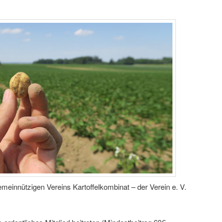
mein­nüt­zi­gen Ver­eins Kar­tof­fel­kom­bi­nat – der Ver­ein e. V.