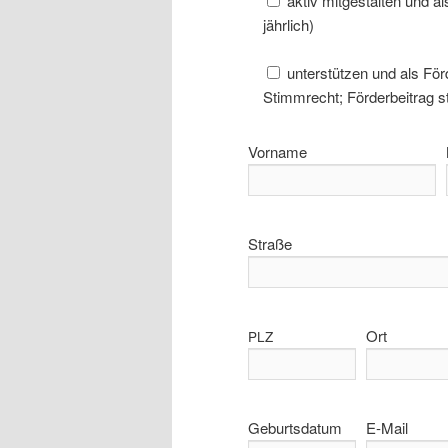
aktiv mit­ge­stal­ten und al
jährlich)
unter­stüt­zen und als För­d
Stimm­recht; För­der­bei­trag s
Vorname
Straße
Ort
PLZ
Geburtsdatum
E‑Mail