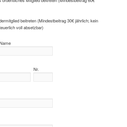
s ordent­li­ches Mit­glied bei­tre­ten (Min­dest­bei­trag 60€
er­mit­glied bei­tre­ten (Min­dest­bei­trag 30€ jähr­lich; kein
teu­er­lich voll absetzbar)
Name
Nr.