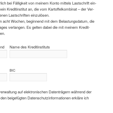
r­lich bei Fäl­lig­keit von mei­nem Kon­to mit­tels Last­schrift ein­
n Kre­dit­in­sti­tut an, die vom Kar­tof­fel­kom­bi­nat – der Ver­
e­nen Last­schrif­ten einzulösen.
on acht Wochen, begin­nend mit dem Belas­tungs­da­tum, die
a­ges ver­lan­gen. Es gel­ten dabei die mit mei­nem Kre­dit-
ngen.
end
Name des Kreditinstituts
BIC
r­wal­tung auf elek­tro­ni­schen Daten­trä­gern wäh­rend der
 den bei­gefüg­ten Daten­schutz­in­for­ma­tio­nen erklä­re ich