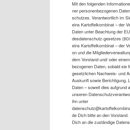
Mit den fol­gen­den Infor­ma­tio­
ner per­so­nen­be­zo­ge­nen Date
schut­zes. Ver­ant­wort­lich im S
eins Kar­tof­fel­kom­bi­nat – der V
Daten unter Beach­tung der EU-
des­da­ten­schutz-geset­zes (
BD
eins Kar­tof­fel­kom­bi­nat – der V
on und die Mit­glie­der­ver­wal­tung
dem Vor­stand und/ oder einem or
be­zo­ge­nen Daten, sobald sie f
gesetz­li­chen Nach­weis- und Au
Aus­kunft sowie Berich­ti­gung,
Daten – soweit dies auf­grund and
unse­ren Daten­schutz­ver­ant­wo
ihn unter
datenschutz@kartoffelkombinat-
de Dich bit­te an den Vor­stand
Dich an die zustän­di­ge Daten­s