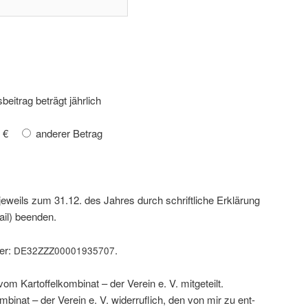
­bei­trag beträgt jährlich
 €
ande­rer Betrag
 jeweils zum 31.12. des Jah­res durch schrift­li­che Erklä­rung
mail) beenden.
mer:
.
DE32ZZZ00001935707
om Kar­tof­fel­kom­bi­nat – der Ver­ein e. V. mitgeteilt.
om­bi­nat – der Ver­ein e. V. wider­ruf­lich, den von mir zu ent­