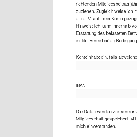
rich­ten­den Mit­glieds­bei­trag jäh
zu­zie­hen. Zugleich wei­se ich mei
ein e. V. auf mein Kon­to gezo­g
Hin­weis: Ich kann inner­halb v
Erstat­tung des belas­te­ten Betr
insti­tut ver­ein­bar­ten Bedingu
Kontoinhaber:in, falls abweich
IBAN
Die Daten wer­den zur Ver­eins­ve
Mit­glied­schaft gespei­chert. Mit
mich einverstanden.