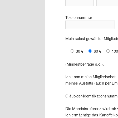
Telefonnummer
Mein selbst gewähl­ter Mit­glieds
30 €
60 €
100
(Min­dest­bei­trä­ge s.o.).
Ich kann mei­ne Mit­glied­schaft
mei­nes Aus­tritts (auch per E
Gläu­bi­ger-Iden­ti­fi­ka­ti­ons­num­
Die Man­dats­re­fe­renz wird mir v
Ich ermäch­ti­ge das Kar­tof­fel­k