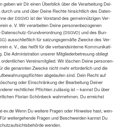
nen geben wir Dir einen Über­blick über die Ver­ar­bei­tung Dei­
n durch uns und über Dei­ne Rech­te hin­sicht­lich des Daten­
in­ne der
ist der Vor­stand des gemein­nüt­zi­gen Ver­
DSGVO
er­ein e. V. Wir ver­ar­bei­ten Dei­ne per­so­nen­be­zo­ge­nen
Daten­schutz-Grund­ver­ord­nung (
) und des Bun­
DSGVO
) aus­schließ­lich für sat­zungs­ge­mä­ße Zwe­cke des Ver­
SG
er­ein e. V., das heißt für die ver­bands­in­ter­ne Kom­mu­ni­ka­ti­
. Die Admi­nis­tra­ti­on unse­rer Mit­glie­der­be­treu­ung obliegt
dent­li­chen Ver­eins­mit­glied. Wir löschen Dei­ne per­so­nen­
ür die genann­ten Zwe­cke nicht mehr erfor­der­lich und die
f­be­wah­rungs­pflich­ten abge­lau­fen sind. Dein Recht auf
 Löschung oder Ein­schrän­kung der Bear­bei­tung Dei­ner
e­rer recht­li­cher Pflich­ten zuläs­sig ist – kannst Du über
rt­li­chen Flo­ri­an Schön­beck wahr­neh­men. Du erreichst
ev.de Wenn Du wei­te­re Fra­gen oder Hin­wei­se hast, wen­
. Für wei­ter­ge­hen­de Fra­gen und Beschwer­den kannst Du
chutz­auf­sichts­be­hör­de wenden.