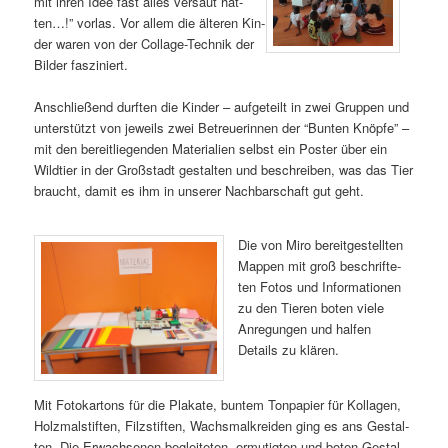
mit ihren Idee fast alles ver­saut hät­
ten…!” vor­las. Vor allem die älte­ren Kin­
der waren von der Col­la­ge-Tech­nik der
Bil­der fasziniert.
Anschlie­ßend durf­ten die Kin­der – auf­ge­teilt in zwei Grup­pen und
unter­stützt von jeweils zwei Betreue­rin­nen der “Bun­ten Knöp­fe” –
mit den bereit­lie­gen­den Mate­ria­li­en selbst ein Pos­ter über ein
Wild­tier in der Groß­stadt gestal­ten und beschrei­ben, was das Tier
braucht, damit es ihm in unse­rer Nach­bar­schaft gut geht.
Die von Miro bereit­ge­stell­ten
Map­pen mit groß beschrif­te­
ten Fotos und Infor­ma­tio­nen
zu den Tie­ren boten vie­le
Anre­gun­gen und hal­fen
Details zu klären.
Mit Foto­kar­tons für die Pla­ka­te, bun­tem Ton­pa­pier für Kol­la­gen,
Holz­mal­stif­ten, Filz­stif­ten, Wachs­mal­krei­den ging es ans Gestal­
ten. Die Erwach­se­nen beglei­te­ten, ermu­tig­ten und boten Gestal­