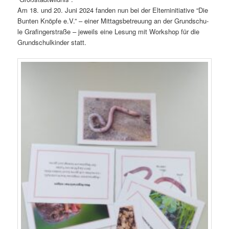
Am 18. und 20. Juni 2024 fan­den nun bei der Eltern­in­itia­ti­ve “Die
Bun­ten Knöp­fe e.V.” – einer Mit­tags­be­treu­ung an der Grund­schu­
le Gra­fin­ger­stra­ße – jeweils eine Lesung mit Work­shop für die
Grund­schul­kin­der statt.