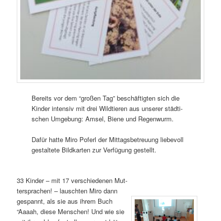
Bereits vor dem “gro­ßen Tag” beschäf­tig­ten sich die
Kin­der inten­siv mit drei Wild­tie­ren aus unse­rer städ­ti­
schen Umge­bung: Amsel, Bie­ne und Regenwurm.
Dafür hat­te Miro Poferl der Mit­tags­be­treu­ung lie­be­voll
gestal­te­te Bild­kar­ten zur Ver­fü­gung gestellt.
33 Kin­der – mit 17 ver­schie­de­nen Mut­
ter­spra­chen! – lausch­ten Miro dann
gespannt, als sie aus ihrem Buch
“Aaaah, die­se Men­schen! Und wie sie