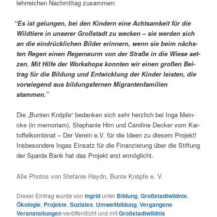
lehr­rei­chen Nach­mit­tag zusammen:
“
Es ist gelun­gen, bei den Kin­dern eine Acht­sam­keit für die
Wild­tie­re in unse­rer Groß­stadt zu wecken – sie wer­den sich
an die ein­drück­li­chen Bil­der erin­nern, wenn sie beim nächs­
ten Regen einen Regen­wurm von der Stra­ße in die Wie­se set­
zen. Mit Hil­fe der Work­shops konn­ten wir einen gro­ßen Bei­
trag für die Bil­dung und Ent­wick­lung der Kin­der leis­ten, die
vor­wie­gend aus bil­dungs­fer­nen Migran­ten­fa­mi­li­en
stammen.”
Die „Bun­ten Knöp­fe“ bedan­ken sich sehr herz­lich bei Inga Mein­
cke (in memo­ri­am), Ste­pha­nie Hirn und Caro­li­ne Decker vom Kar­
tof­fel­kom­bi­nat – Der Ver­ein e.V. für die Ideen zu die­sem Pro­jekt!
Ins­be­son­de­re Ingas Ein­satz für die Finan­zie­rung über die Stif­tung
der Spar­da Bank hat das Pro­jekt erst ermöglicht.
Alle Pho­tos von Ste­fa­nie Haydn, Bun­te Knöp­fe e. V.
Dieser Eintrag wurde von
Ingrid
unter
Bildung
,
Großstadtwildnis
,
Ökologie
,
Projekte
,
Soziales
,
Umweltbildung
,
Vergangene
Veranstaltungen
veröffentlicht und mit
Großstadtwildnis