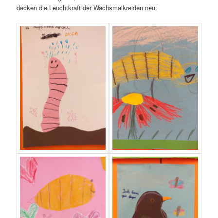
de­cken die Leucht­kraft der Wachs­mal­krei­den neu: