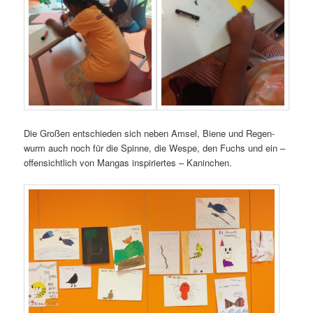
Die Gro­ßen ent­schie­den sich neben Amsel, Bie­ne und Regen­
wurm auch noch für die Spin­ne, die Wes­pe, den Fuchs und ein –
offen­sicht­lich von Man­gas inspi­rier­tes – Kaninchen.