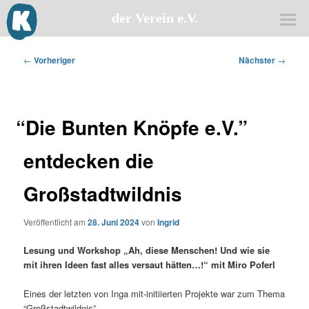
der Verein e.V.
Zum
primären
Beitragsnavigation
←
Vorheriger
Nächster
→
Inhalt
springen
“
Die Bunten Knöpfe e.V.”
entdecken die
Großstadtwildnis
Veröffentlicht am
28. Juni 2024
von
Ingrid
Lesung und Work­shop „Ah, die­se Men­schen! Und wie sie
mit ihren Ideen fast alles ver­saut hät­ten…!“ mit Miro Poferl
Eines der letz­ten von Inga mit-initi­ier­ten Pro­jek­te war zum The­ma
“Groß­stadt­wild­nis”.