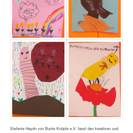
Ste­fa­nie Haydn von Bun­te Knöp­fe e.V. fasst den krea­ti­ven und