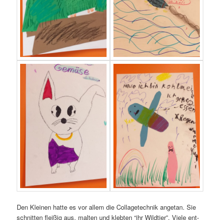
Den Klei­nen hat­te es vor allem die Col­la­ge­tech­nik ange­tan. Sie
schnit­ten flei­ßig aus, mal­ten und kleb­ten “ihr Wild­tier”. Vie­le ent­