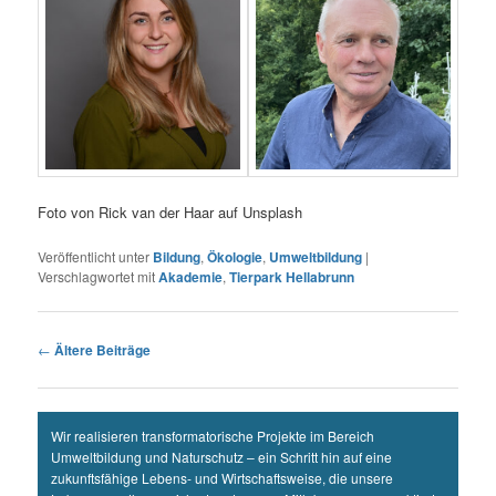
Foto von Rick van der Haar auf Unsplash
Veröffentlicht unter
Bildung
,
Ökologie
,
Umweltbildung
|
Verschlagwortet mit
Akademie
,
Tierpark Hellabrunn
Beitragsnavigation
←
Ältere Beiträge
Wir realisieren transformatorische Projekte im Bereich
Umweltbildung und Naturschutz – ein Schritt hin auf eine
zukunftsfähige Lebens- und Wirtschaftsweise, die unsere