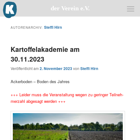
der Verein e.V.
Zum
Zum
primären
sekundären
Steffi Hirn
AUTORENARCHIV:
Inhalt
Inhalt
springen
springen
Kartoffelakademie am
30.11.2023
Veröffentlicht am
2. November 2023
von
Steffi Hirn
Acker­bo­den – Boden des Jahres
+++ Lei­der muss die Ver­an­stal­tung wegen zu gerin­ger Teil­neh­
mer­zahl abge­sagt werden +++