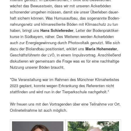
wächst das Bewusst­sein, dass wir mit unse­ren Acker­bö­den
scho­nen­der umge­hen müs­sen, damit sie unser Über­le­ben dau­er­
haft sichern kön­nen. Was Humus­auf­bau, das soge­nann­te Boden­
nah­rungs­netz und kli­ma­re­si­li­en­te Böden mit Kli­ma­schutz zu tun
haben, bringt uns
Hans Schie­fe­reder
, Lei­ter der Boden­prak­ti­ker­
kur­se in Süd­bay­ern, näher. Des Wei­te­ren wer­den Acker­bö­den
auch zur Ener­gie­ge­win­nung durch Pho­to­vol­ta­ik genutzt. Wie sich
dazu der Bio­land­bau posi­tio­niert, erklärt uns
Maria Hohe­nes­ter
,
Geschäfts­füh­re­rin der
, in einem Impuls­vor­trag. Anschlie­ßend
LVÖ
dis­ku­tie­ren wir gemein­sam die Fra­ge was es für eine nach­hal­ti­ge
Nut­zung unse­rer Böden braucht.
*Die Ver­an­stal­tung war im Rah­men des Münch­ner Kli­ma­herbs­tes
2023 geplant, konn­te wegen Erkran­kung des Refe­ren­ten nicht
statt­fin­den und wird nun in der Tier­park­schu­le nachgeholt.*
Wir freu­en uns mit den Vor­tra­gen­den über eine Teil­nah­me vor Ort.
Online­t­eil­nah­me ist auch möglich.