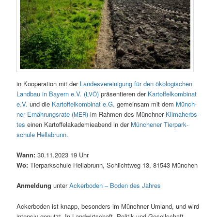
in Koope­ra­ti­on mit der
Lan­des­ver­ei­ni­gung für den öko­lo­gi­schen
Land­bau in Bay­ern e.V. (
)
prä­sen­tie­ren der
Kar­tof­fel­kom­bi­nat
LVÖ
e.V.
und die
Kar­tof­fel­kom­bi­nat e.G.
gemein­sam mit dem
Münch­
ner Ernäh­rungs­ra­te (
)
im Rah­men des Münch­ner
Kli­ma­herbs­
MER
tes
einen Kar­tof­fel­aka­de­mie­abend in der
Mün­che­ner Tier­park­
schu­le Hel­la­brunn.
Wann:
30.11.2023 19 Uhr
Wo:
Tier­park­schu­le Hel­la­brunn, Schlicht­weg 13, 81543 München
Anmel­dung
unter
Acker­bo­den – Boden des Jahres
Acker­bo­den ist knapp, beson­ders im Münch­ner Umland, und wird
inten­siv genutzt. In Land­wirt­schaft, Poli­tik und Gesell­schaft