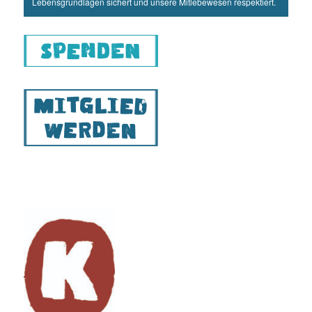
Lebensgrundlagen sichert und unsere Mitlebewesen respektiert.