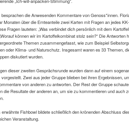
ie­ren­de „Ich-will-anpa­cken-Stim­mung“.
bespra­chen die Anwe­sen­den Kom­men­ta­re von Genoss*innen. Flo­ri­a
r Mona­ten über die Ern­te­an­tei­le zwei Kar­ten mit Fra­gen an jedes KK-
ie­se Fra­gen lau­te­ten: „Was ver­bin­det dich per­sön­lich mit dem Kar­tof­fel
Wor­auf kön­nen wir im Kar­tof­fel­kom­bi­nat stolz sein?“ Die Ant­wor­ten ha
r­ge­ord­ne­te The­men zusam­men­ge­fasst, wie zum Bei­spiel Selbst­or­ga­ni
n oder Kli­ma- und Natur­schutz. Ins­ge­samt waren es 33 The­men, die
up­pen dis­ku­tiert wurden.
­gen die­ser zwei­ten Gesprächs­run­de wur­den dann auf einem soge­nan
 vor­ge­stellt. Zwei aus jeder Grup­pe blie­ben bei ihren Ergeb­nis­sen, u
m­men­ta­re von ande­ren zu ant­wor­ten. Der Rest der Grup­pe schau­t
en die Resul­ta­te der ande­ren an, um sie zu kom­men­tie­ren und auch z
en.
 erwähn­te Fish­bowl bil­de­te schließ­lich den krö­nen­den Abschluss die­
rei­chen Veranstaltung.