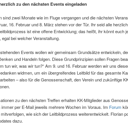
 herz­lich zu den nächs­ten Events eingeladen
 sind zwei Mona­te wie im Flu­ge ver­gan­gen und die nächs­ten Ver­an­st
­ar, 16. Febru­ar und 8. März ste­hen vor der Tür. Ihr seid alle herz­lich 
it­bild­pro­zess ist eine offe­ne Ent­wick­lung; das heißt, ihr könnt euch j
n, egal bei wel­cher Veranstaltung.
ste­hen­den Events wol­len wir gemein­sam Grund­sät­ze ent­wi­ckeln, de
n­ken und Han­deln fol­gen. Die­se Grund­prin­zi­pi­en sol­len Fra­gen bean
um tun wir, was wir tun?“ Am 9. und 16. Febru­ar wer­den wir uns die­
dan­ken wid­men, um ein über­grei­fen­des Leit­bild für das gesam­te Kar­
rar­bei­ten – also für die Genos­sen­schaft, den Ver­ein und zukünf­ti­ge K
ionen.
ma­tio­nen zu den nächs­ten Tref­fen erhal­ten KK-Mit­glie­der aus Genos­s
n immer per E‑Mail jeweils meh­re­re Wochen im Vor­aus. Im
Forum
kön
t­ver­fol­gen, wie sich der Leit­bild­pro­zess wei­ter­ent­wi­ckelt. Flo­ri­an p
Updates dazu.