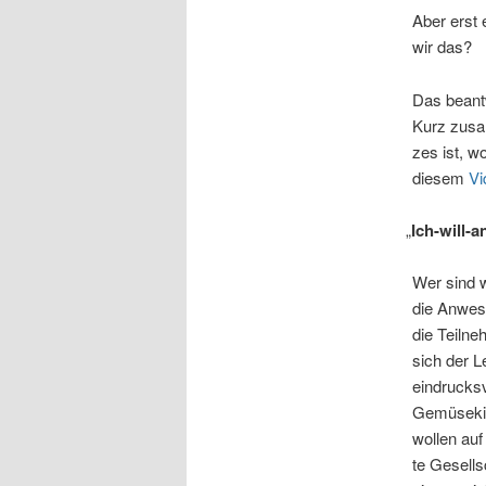
Aber erst 
wir das?
Das beant­w
Kurz zusam­
zes ist, wo
die­sem
Vi
„
Ich-will-
Wer sind wir
die Anwe­se
die Teilne
sich der Le
ein­drucks­
Gemü­se­kis
wol­len auf
te Gesell­s