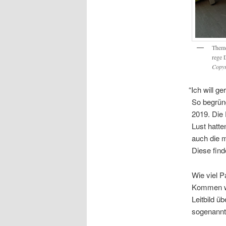
The­me
rege D
Copy­
“
Ich will ger
So begrün­d
2019. Die 
Lust hat­te
auch die m
Die­se fin­
Wie viel Par
Kom­men wi
Leit­bild ü
soge­nann­t