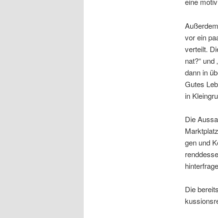
eine moti­v
Außer­dem 
vor ein paa
ver­teilt. D
nat?“ und „
dann in übe
Gutes Lebe
in Klein­gr
Die Aus­sa
Markt­platz
gen und Ko
rend­des­s
hinterfrag
Die bereits
kus­si­ons­