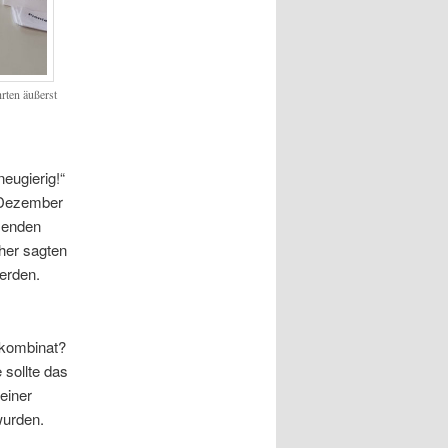
r­ten äußerst
eu­gie­rig!“
. Dezem­ber
sen­den
aher sag­ten
er­den.
l­kom­bi­nat?
soll­te das
 einer
t wurden.