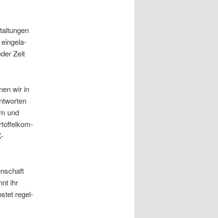
al­tun­gen
ein­ge­la­
eder Zeit
nen wir in
t­wor­ten
sem und
tof­fel­kom­
K-
en­schaft
nt ihr
os­tet regel­