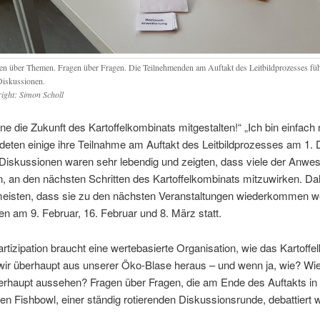
n über The­men. Fra­gen über Fra­gen. Die Teil­neh­men­den am Auf­takt des Leit­bild­pro­zes­ses füh
is­kus­sio­nen.
right: Simon Scholl
­ne die Zukunft des Kar­tof­fel­kom­bi­nats mit­ge­stal­ten!“ „Ich bin ein­fach n
e­ten eini­ge ihre Teil­nah­me am Auf­takt des Leit­bild­pro­zes­ses am 1
Dis­kus­sio­nen waren sehr leben­dig und zeig­ten, dass vie­le der Anwe­
n, an den nächs­ten Schrit­ten des Kar­tof­fel­kom­bi­nats mit­zu­wir­ken. D
eis­ten, dass sie zu den nächs­ten Ver­an­stal­tun­gen wie­der­kom­men w
den am 9. Febru­ar, 16. Febru­ar und 8. März statt.
­ti­zi­pa­ti­on braucht eine wer­te­ba­sier­te Orga­ni­sa­ti­on, wie das Kar­tof­fe
r über­haupt aus unse­rer Öko-Bla­se her­aus – und wenn ja, wie? Wie 
ber­haupt aus­se­hen? Fra­gen über Fra­gen, die am Ende des Auf­takts in
en Fish­bowl, einer stän­dig rotie­ren­den Dis­kus­si­ons­run­de, debat­tier