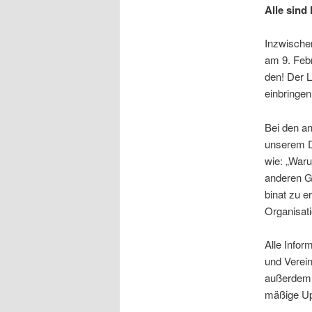
Alle sind
Inzwi­schen
am 9. Febru
den! Der Le
ein­brin­ge
Bei den an
unse­rem De
wie: „War­
ande­ren Ge
bi­nat zu e
Organisat
Alle Infor­
und Ver­ei
außer­dem mi
mä­ßi­ge 