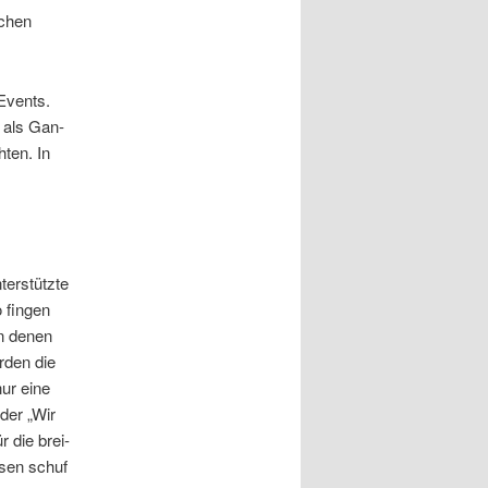
­chen
 Events.
t als Gan­
­ten. In
ter­stütz­te
 fin­gen
an denen
r­den die
nur eine
oder „Wir
r die brei­
e­sen schuf