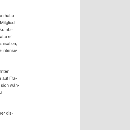
n hat­te
Mit­glied
­kom­bi­
t­te er
­sa­ti­on,
 inten­siv
n­ten
m auf Fra­
e sich wäh­
u
ser dis­