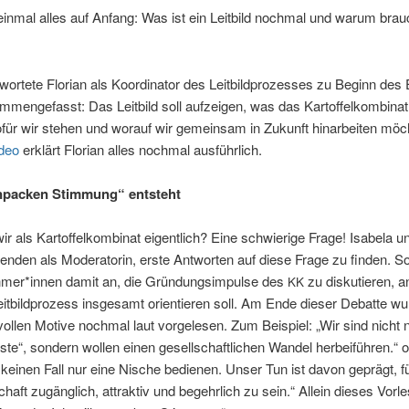
ein­mal alles auf Anfang: Was ist ein Leit­bild noch­mal und war­um brau
or­te­te Flo­ri­an als Koor­di­na­tor des Leit­bild­pro­zes­ses zu Beginn des
men­ge­fasst: Das Leit­bild soll auf­zei­gen, was das Kar­tof­fel­kom­bi­na
für wir ste­hen und wor­auf wir gemein­sam in Zukunft hin­ar­bei­ten möch
deo
erklärt Flo­ri­an alles noch­mal ausführlich.
anpa­cken Stim­mung“ entsteht
 als Kar­tof­fel­kom­bi­nat eigent­lich? Eine schwie­ri­ge Fra­ge! Isa­be­la un
n­den als Mode­ra­to­rin, ers­te Ant­wor­ten auf die­se Fra­ge zu fin­den. So
hmer*innen damit an, die Grün­dungs­im­pul­se des
zu dis­ku­tie­ren, 
KK
it­bild­pro­zess ins­ge­samt ori­en­tie­ren soll. Am Ende die­ser Debat­te wu
vol­len Moti­ve noch­mal laut vor­ge­le­sen. Zum Bei­spiel: „Wir sind nicht 
­te“, son­dern wol­len einen gesell­schaft­li­chen Wan­del her­bei­füh­ren.“ 
 kei­nen Fall nur eine Nische bedie­nen. Unser Tun ist davon geprägt, fü
chaft zugäng­lich, attrak­tiv und begehr­lich zu sein.“ Allein die­ses Vor­l