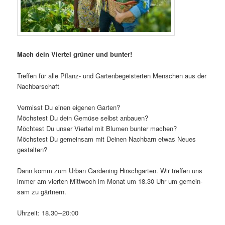
Mach dein Vier­tel grü­ner und bunter!
Tref­fen für alle Pflanz- und Gar­ten­be­geis­ter­ten Men­schen aus der
Nachbarschaft
Ver­misst Du einen eige­nen Garten?
Möchs­test Du dein Gemü­se selbst anbauen?
Möch­test Du unser Vier­tel mit Blu­men bun­ter machen?
Möchs­test Du gemein­sam mit Dei­nen Nach­barn etwas Neu­es
gestalten?
Dann komm zum Urban Gar­dening Hirsch­gar­ten. Wir tref­fen uns
immer am vier­ten Mitt­woch im Monat um 18.30 Uhr um gemein­
sam zu gärtnern.
Uhr­zeit: 18.30 – 20:00