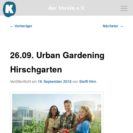
der Verein e.V.
Zum
primären
Beitragsnavigation
←
Vorheriger
Nächster
→
Inhalt
springen
26.09. Urban Gardening
Hirschgarten
Veröffentlicht am
19. September 2018
von
Steffi Hirn