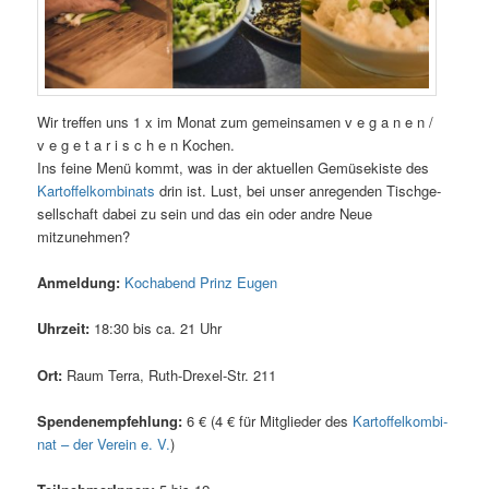
Wir tref­fen uns 1 x im Monat zum gemein­sa­men v e g a n e n /
v e g e t a r i s c h e n Kochen.
Ins fei­ne Menü kommt, was in der aktu­el­len Gemü­se­kis­te des
Kar­tof­fel­kom­bi­nats
drin ist. Lust, bei unser anre­gen­den Tisch­ge­
sell­schaft dabei zu sein und das ein oder and­re Neue
mitzunehmen?
Anmel­dung:
Koch­abend Prinz Eugen
Uhr­zeit:
18:30 bis ca. 21 Uhr
Ort:
Raum Ter­ra, Ruth-Dre­xel-Str. 211
Spen­den­emp­feh­lung:
6 € (4 € für Mit­glie­der des
Kar­tof­fel­kom­bi­
nat – der Ver­ein e. V.
)