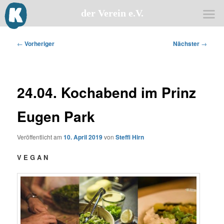
der Verein e.V.
Zum
primären
Beitragsnavigation
←
Vorheriger
Nächster
→
Inhalt
springen
24.04. Kochabend im Prinz
Eugen Park
Veröffentlicht am
10. April 2019
von
Steffi Hirn
V E G A N