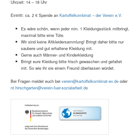
Uhr­zeit: 14 – 18 Uhr
Ein­tritt: ca. 2 € Spen­de an
Kar­tof­fel­kom­bi­nat – der Ver­ein e.V.
Es wäre schön, wenn jeder min. 1 Klei­dungs­stück mit­bringt,
maxi­mal bit­te eine Tüte.
Wir sind kei­ne Alt­klei­der­samm­lung! Bringt daher bit­te nur
sau­be­re und gut erhal­te­ne Klei­dung mit.
Ger­ne auch Män­ner- und Kinderkleidung
Bringt eure Klei­dung bit­te frisch gewa­schen und gefal­tet
mit. So wie ihr sie einem Freund über­las­sen würdet.
Bei Fra­gen mel­det euch bei
verein@kartoffelkombinat-ev.de
oder
nt.hirschgarten@verein-fuer-sozialarbeit.de