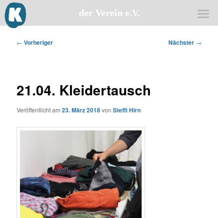
der Verein e.V.
Zum
primären
Beitragsnavigation
←
Vorheriger
Nächster
→
Inhalt
springen
21.04. Kleidertausch
Veröffentlicht am
23. März 2018
von
Steffi Hirn