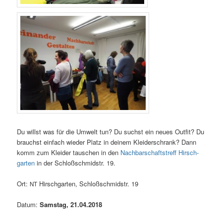
Du willst was für die Umwelt tun? Du suchst ein neu­es Out­fit? Du
brauchst ein­fach wie­der Platz in dei­nem Klei­der­schrank? Dann
komm zum Klei­der tau­schen in den
Nach­bar­schafts­treff Hirsch­
gar­ten
in der Schloß­schmid­str. 19.
Ort:
Hirsch­gar­ten, Schloß­schmid­str. 19
NT
Datum:
Sams­tag,
21.04.2018