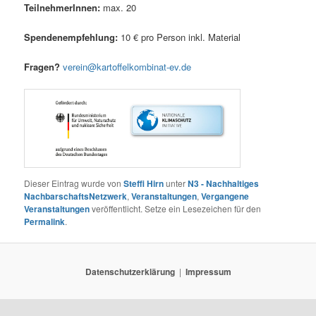
Teil­neh­me­rIn­nen:
max. 20
Spen­den­emp­feh­lung:
10 € pro Per­son inkl. Material
Fra­gen?
verein@kartoffelkombinat-ev.de
Dieser Eintrag wurde von
Steffi Hirn
unter
N3 - Nachhaltiges
NachbarschaftsNetzwerk
,
Veranstaltungen
,
Vergangene
Veranstaltungen
veröffentlicht. Setze ein Lesezeichen für den
Permalink
.
Datenschutzerklärung
Impressum