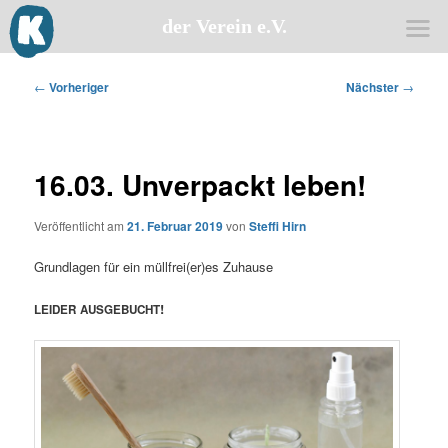
der Verein e.V.
Zum
primären
Beitragsnavigation
←
Vorheriger
Nächster
→
Inhalt
springen
16.03. Unverpackt leben!
Veröffentlicht am
21. Februar 2019
von
Steffi Hirn
Grund­la­gen für ein müllfrei(er)es Zuhause
!
LEIDER
AUSGEBUCHT