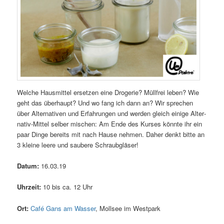
Wel­che Haus­mit­tel erset­zen eine Dro­ge­rie? Müll­frei leben? Wie
geht das über­haupt? Und wo fang ich dann an? Wir spre­chen
über Alter­na­ti­ven und Erfah­run­gen und wer­den gleich eini­ge Alter­
na­tiv-Mit­tel sel­ber mischen: Am Ende des Kur­ses könn­te ihr ein
paar Din­ge bereits mit nach Hau­se neh­men. Daher denkt bit­te an
3 klei­ne lee­re und sau­be­re Schraubgläser!
Datum:
16.03.19
Uhr­zeit:
10 bis ca. 12 Uhr
Ort:
Café Gans am Was­ser
, Moll­see im Westpark