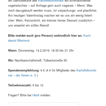
len Gemü­se­kis­te des
Kar­tof­fel­kom­bi­nats
ein schmack­haf­tes
vege­ta­ri­sches – auf Anfra­ge gern auch vega­nes – Menü. Was
noch dazu­ge­kauft wer­den muss, ist ver­pa­ckungs- und plas­tik­frei.
Am heu­ti­gen Valen­tins­tag machen wir es uns ein wenig fei­er­li­
cher: Wein, Ker­zen­licht, ein klei­nes fei­nes Des­sert zusätz­lich –
uns erwar­tet ein süßer Abend!
Bit­te mel­det euch (pro Per­son) ver­bind­lich hier an:
Koch­
abend Westend
Wann:
Don­ners­tag, 14.2.2019, 18:30 bis 21 Uhr
Wo:
Nach­bar­schafts­treff, Tul­beck­stra­ße 50
Spen­den­emp­feh­lung:
6 € (4 € für Mit­glie­der des
Kar­tof­fel­kom­bi­
nat – der Ver­ein e. V.
)
Teil­neh­mer­zahl:
5 bis 12
Fra­gen? Bit­te bei
Hei­di
melden.