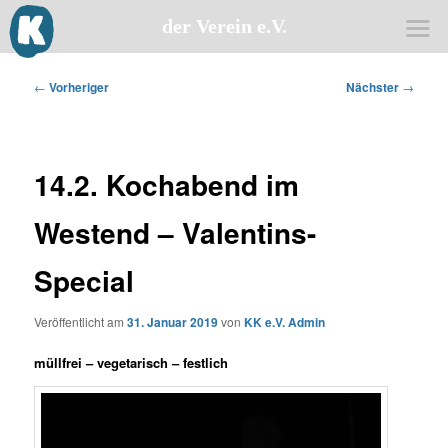
der Verein e.V.
Zum
primären
Beitragsnavigation
←
Vorheriger
Nächster
→
Inhalt
springen
14.2. Kochabend im
Westend – Valentins-
Special
Veröffentlicht am
31. Januar 2019
von
KK e.V. Admin
müllfrei – vegetarisch – festlich