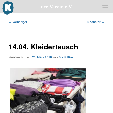
der Verein e.V.
Zum
primären
Beitragsnavigation
←
Vorheriger
Nächster
→
Inhalt
springen
14.04. Kleidertausch
Veröffentlicht am
23. März 2018
von
Steffi Hirn