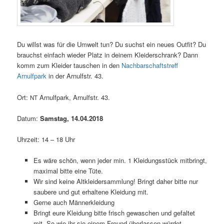
Du willst was für die Umwelt tun? Du suchst ein neu­es Out­fit? Du
brauchst ein­fach wie­der Platz in dei­nem Klei­der­schrank? Dann
komm zum Klei­der tau­schen in den
Nach­bar­schafts­treff
Arnulfpark
in der Arnulfstr. 43.
Ort:
Arnulfpark, Arnulfstr. 43.
NT
Datum:
Sams­tag, 14.04.2018
Uhr­zeit: 14 – 18 Uhr
Es wäre schön, wenn jeder min. 1 Klei­dungs­stück mit­bringt,
maxi­mal bit­te eine Tüte.
Wir sind kei­ne Alt­klei­der­samm­lung! Bringt daher bit­te nur
sau­be­re und gut erhal­te­ne Klei­dung mit.
Ger­ne auch Männerkleidung
Bringt eure Klei­dung bit­te frisch gewa­schen und gefal­tet
mit. So wie ihr sie einem Freund über­las­sen würdet.