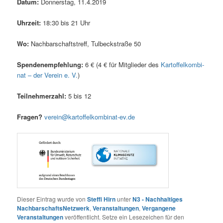
Datum:
Don­ners­tag, 11.4.2019
Uhr­zeit:
18:30 bis 21 Uhr
Wo:
Nach­bar­schafts­treff, Tul­beck­stra­ße 50
Spen­den­emp­feh­lung:
6 € (4 € für Mit­glie­der des
Kar­tof­fel­kom­bi­
nat – der Ver­ein e. V.
)
Teil­neh­mer­zahl:
5 bis 12
Fra­gen?
verein@kartoffelkombinat-ev.de
Dieser Eintrag wurde von
Steffi Hirn
unter
N3 - Nachhaltiges
NachbarschaftsNetzwerk
,
Veranstaltungen
,
Vergangene
Veranstaltungen
veröffentlicht. Setze ein Lesezeichen für den