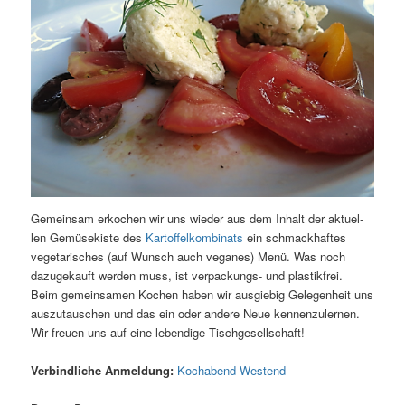
Gemein­sam erko­chen wir uns wie­der aus dem Inhalt der aktu­el­
len Gemü­se­kis­te des
Kar­tof­fel­kom­bi­nats
ein schmack­haf­tes
vege­ta­ri­sches (auf Wunsch auch vega­nes) Menü. Was noch
dazu­ge­kauft wer­den muss, ist ver­pa­ckungs- und plas­tik­frei.
Beim gemein­sa­men Kochen haben wir aus­gie­big Gele­gen­heit uns
aus­zu­tau­schen und das ein oder ande­re Neue ken­nen­zu­ler­nen.
Wir freu­en uns auf eine leben­di­ge Tischgesellschaft!
Ver­bind­li­che Anmel­dung:
Koch­abend Westend