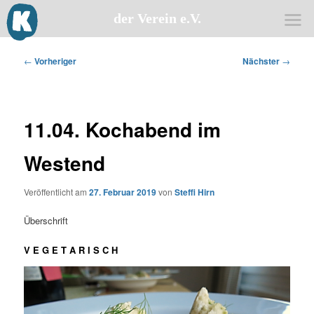
der Verein e.V.
Zum
primären
Beitragsnavigation
←
Vorheriger
Nächster
→
Inhalt
springen
11.04. Kochabend im
Westend
Veröffentlicht am
27. Februar 2019
von
Steffi Hirn
Überschrift
V E G E T A R I S C H