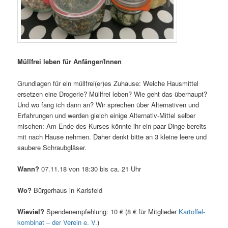
Müll­frei leben für Anfänger/Innen
Grund­la­gen für ein müllfrei(er)es Zuhau­se: Wel­che Haus­mit­tel
erset­zen eine Dro­ge­rie? Müll­frei leben? Wie geht das über­haupt?
Und wo fang ich dann an? Wir spre­chen über Alter­na­ti­ven und
Erfah­run­gen und wer­den gleich eini­ge Alter­na­tiv-Mit­tel sel­ber
mischen: Am Ende des Kur­ses könn­te ihr ein paar Din­ge bereits
mit nach Hau­se neh­men. Daher denkt bit­te an 3 klei­ne lee­re und
sau­be­re Schraubgläser.
Wann?
07.11.18 von 18:30 bis ca. 21 Uhr
Wo?
Bür­ger­haus in Karlsfeld
Wie­viel?
Spen­den­emp­feh­lung: 10 € (8 € für Mit­glie­der
Kar­tof­fel­
kom­bi­nat – der Ver­ein e. V.
)