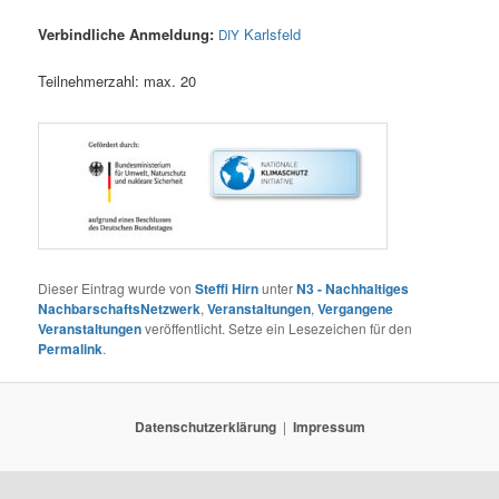
Ver­bind­li­che Anmel­dung:
Karls­feld
DIY
Teil­neh­mer­zahl: max. 20
Dieser Eintrag wurde von
Steffi Hirn
unter
N3 - Nachhaltiges
NachbarschaftsNetzwerk
,
Veranstaltungen
,
Vergangene
Veranstaltungen
veröffentlicht. Setze ein Lesezeichen für den
Permalink
.
Datenschutzerklärung
Impressum