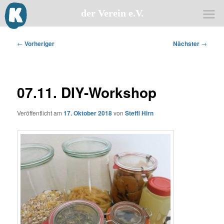
der Verein e.V.
Zum
primären
Beitragsnavigation
←
Vorheriger
Nächster
→
Inhalt
springen
07.11. DIY-Workshop
Veröffentlicht am
17. Oktober 2018
von
Steffi Hirn