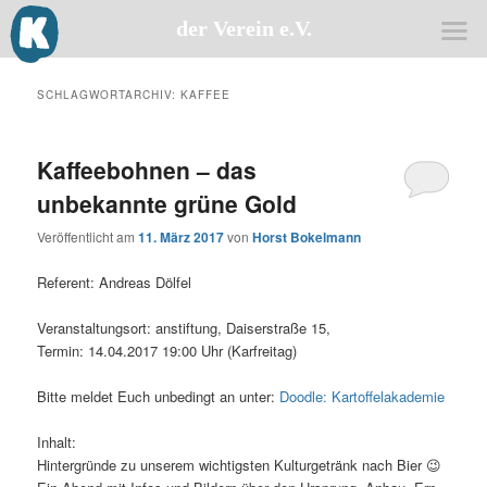
der Verein e.V.
Zum
Zum
primären
sekundären
SCHLAGWORTARCHIV:
KAFFEE
Inhalt
Inhalt
springen
springen
Kaffeebohnen – das
unbekannte grüne Gold
Veröffentlicht am
11. März 2017
von
Horst Bokelmann
Refe­rent: Andre­as Dölfel
Ver­an­stal­tungs­ort: anstif­tung, Dai­ser­stra­ße 15,
Ter­min: 14.04.2017 19:00 Uhr (Kar­frei­tag)
Bit­te mel­det Euch unbe­dingt an unter:
Dood­le: Kartoffelakademie
Inhalt:
Hin­ter­grün­de zu unse­rem wich­tigs­ten Kul­tur­ge­tränk nach Bier 😉