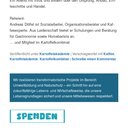
Ein Abend mit Infos und Bil­dern über den Ursprung, Anbau, Ern­
te­schrit­te und Handel.
Refe­rent:
Andre­as Döl­fel ist Sozi­al­ar­bei­ter, Orga­ni­sa­ti­ons­be­ra­ter und Kaf­
fee­ex­per­te. Aus Lei­den­schaft bie­tet er Schu­lun­gen und Bera­tung
für Gas­tro­no­mie sowie Home­ba­ris­ta an.
… und Mit­glied im Kartoffelkombinat
Veröffentlicht unter
Kartoffelakademie
|
Verschlagwortet mit
Kaffee
,
Kartoffelakdemie
,
Kartoffelkombinat
|
Schreibe einen Kommentar
Wir realisieren transformatorische Projekte im Bereich
Umweltbildung und Naturschutz – ein Schritt hin auf eine
zukunftsfähige Lebens- und Wirtschaftsweise, die unsere
Lebensgrundlagen sichert und unsere Mitlebewesen respektiert.