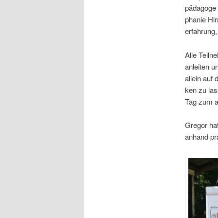
päd­ago­ge
pha­nie Hir
er­fah­run
Alle Teil­n
anlei­ten 
allein auf 
ken zu las
Tag zum a
Gre­gor hat
anhand prak