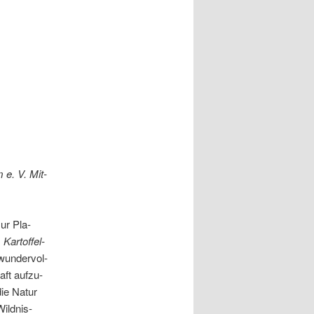
 e. V. Mit­
ur Pla­
m
Kar­tof­fel­
un­der­vol­
aft auf­zu­
 die Natur
ild­nis­