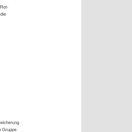
 Rot­
 die
ei­che­rung
n Grup­pe