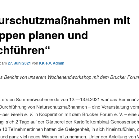
urschutzmaßnahmen mit
ppen planen und
chführen“
ht am
27. Juni 2021
von
KK e.V. Admin
lks Bericht von unse­rem Wochen­end­work­shop mit dem Bru­cker Forum
 ers­ten Som­mer­wo­chen­en­de von 12.- – 13.6.2021 war das Semi­nar z
urch­füh­rung von Natur­schutz­maß­nah­men – eine Ver­an­stal­tung vo
– der Ver­ein e. V.
in Koope­ra­ti­on mit dem Bru­cker Forum e. V. – eine w
ung, sich 2 Tage auf der Gärt­ne­rei der Kar­tof­fel­kom­bi­nat-Genos­sen­sch
le 10 Teilnehmer:innen hat­ten die Gele­gen­heit, in sich hin­ein­zu­füh­len,
 und ganz viel neu­es Wis­sen mit­zu­neh­men. Unter der Anlei­tung von W