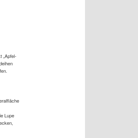
t „Apfel­
dei­hen
fen.
ral­flä­che
ie Lupe
e­cken,