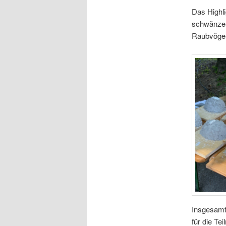
Das High­l
schwän­ze 
Raubvögel
Ins­ge­sam
für die Te