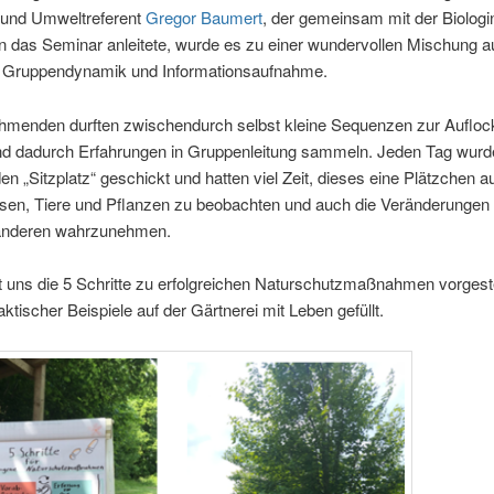
 und Umwelt­re­fe­rent
Gre­gor Bau­mert
, der gemein­sam mit der Bio­lo­gi
n das Semi­nar anlei­te­te, wur­de es zu einer wun­der­vol­len Mischung 
g, Grup­pen­dy­na­mik und Informationsaufnahme.
eh­men­den durf­ten zwi­schen­durch selbst klei­ne Sequen­zen zur Auf­lo­c
und dadurch Erfah­run­gen in Grup­pen­lei­tung sam­meln. Jeden Tag wur­d
den „Sitz­platz“ geschickt und hat­ten viel Zeit, die­ses eine Plätz­chen a
­sen, Tie­re und Pflan­zen zu beob­ach­ten und auch die Ver­än­de­run­ge
nde­ren wahrzunehmen.
 uns die 5 Schrit­te zu erfolg­rei­chen Natur­schutz­maß­nah­men vor­ge­st
­ti­scher Bei­spie­le auf der Gärt­ne­rei mit Leben gefüllt.