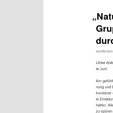
„
Nat
Gru
dur
Veröffentlic
Ulri­ke Ko
te Juni
Am gefühlt
nung und D
kom­bi­nat 
le Ein­la­d
hal­ten. Al
zu spü­ren