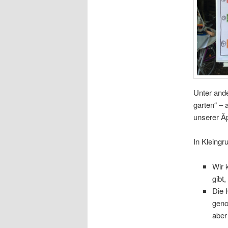
Unter ande
gar­ten“ –
unse­rer Äp
In Klein­gr
Wir k
gibt
Die 
geno
aber