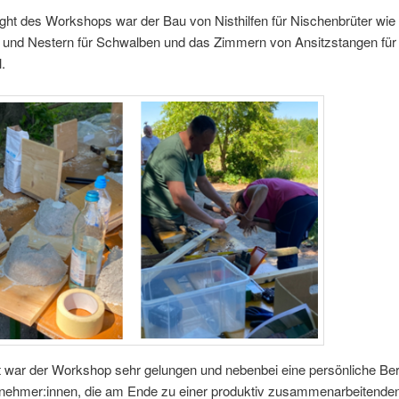
ight des Work­shops war der Bau von Nist­hil­fen für Nischen­brü­ter wie
und Nes­tern für Schwal­ben und das Zim­mern von Ansitz­stan­gen für
.
t war der Work­shop sehr gelun­gen und neben­bei eine per­sön­li­che Ber
ilnehmer:innen, die am Ende zu einer pro­duk­tiv zusam­men­ar­bei­ten­de