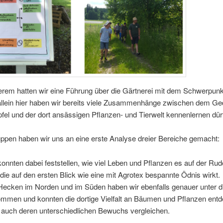
­rem hat­ten wir eine Füh­rung über die Gärt­ne­rei mit dem Schwer­punk
 allein hier haben wir bereits vie­le Zusam­men­hän­ge zwi­schen dem Ge
fel und der dort ansäs­si­gen Pflan­zen- und Tier­welt ken­nen­ler­nen dür
up­pen haben wir uns an eine ers­te Ana­ly­se drei­er Berei­che gemacht:
onn­ten dabei fest­stel­len, wie viel Leben und Pflan­zen es auf der Rude
, die auf den ers­ten Blick wie eine mit Agro­tex bespann­te Ödnis wirkt.
Hecken im Nor­den und im Süden haben wir eben­falls genau­er unter d
m­men und konn­ten die dor­ti­ge Viel­falt an Bäu­men und Pflan­zen ent­d
 auch deren unter­schied­li­chen Bewuchs vergleichen.