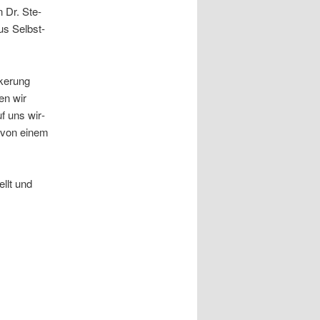
n Dr. Ste­
aus Selbst­
ke­rung
en wir
uf uns wir­
n von einem
ellt und