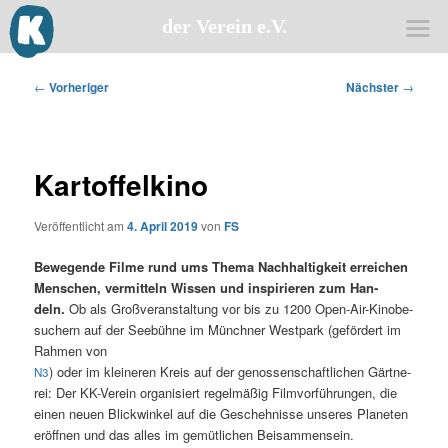
der Verein e.V.
Zum
primären
Beitragsnavigation
←
Vorheriger
Nächster
→
Inhalt
springen
Kartoffelkino
Veröffentlicht am
4. April 2019
von
FS
Bewe­gen­de Fil­me rund ums The­ma Nach­hal­tig­keit errei­chen
Men­schen, ver­mit­teln Wis­sen und inspi­rie­ren zum Han­
deln.
Ob als Groß­ver­an­stal­tung vor bis zu 1200 Open-Air-Kino­be­
su­chern auf der See­büh­ne im Münch­ner West­park (geför­dert im
Rah­men von
) oder im klei­ne­ren Kreis auf der genos­sen­schaft­li­chen Gärt­ne­
N3
rei: Der KK-Ver­ein orga­ni­siert regel­mä­ßig Film­vor­füh­run­gen, die
einen neu­en Blick­win­kel auf die Gescheh­nis­se unse­res Pla­ne­ten
eröff­nen und das alles im gemüt­li­chen Beisammensein.