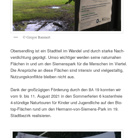
© Gre­gor Baumert
Ober­send­ling ist ein Stadt­teil im Wan­del und durch star­ke Nach­
ver­dich­tung geprägt. Umso wich­ti­ger wer­den sei­ne natur­na­hen
Flä­chen in und um den Sie­mens­park für die Men­schen im Vier­tel.
Die Ansprü­che an die­se Flä­chen sind inten­siv und viel­ge­stal­tig,
Nutzungs­konflikte blei­ben nicht aus.
Dank der groß­zü­gi­gen För­de­rung durch den
19 konn­ten wir
BA
vom 9. bis 11. August 2021 in den Som­mer­fe­ri­en 6 kos­ten­freie
4‑stündige Natur­tou­ren für Kin­der und Jugend­li­che auf den Bio­
top-Flä­chen rund um den Her­mann-von-Sie­mens-Park im 19.
Stadt­be­zirk realisieren.