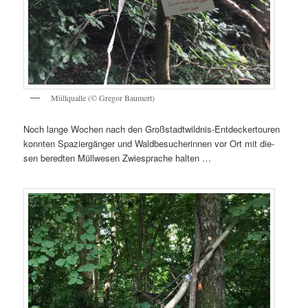
Müll­qual­le (© Gre­gor Baumert)
Noch lan­ge Wochen nach den Groß­stadt­wild­nis-Ent­de­cker­tou­ren
konn­ten Spa­zier­gän­ger und Wald­be­su­che­rin­nen vor Ort mit die­
sen bered­ten Müll­we­sen Zwie­spra­che halten …