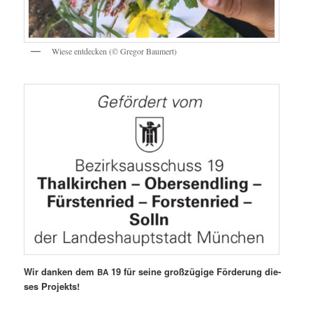
Wie­se ent­de­cken (© Gre­gor Baumert)
Wir dan­ken dem
19 für sei­ne groß­zü­gi­ge För­de­rung die­
BA
ses Projekts!