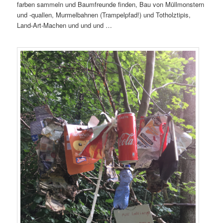
far­ben sam­meln und Baum­freun­de fin­den, Bau von Müll­mons­tern
und ‑qual­len, Mur­mel­bah­nen (Tram­pel­pfad!) und Tot­holz­ti­pis,
Land-Art-Machen und und und …