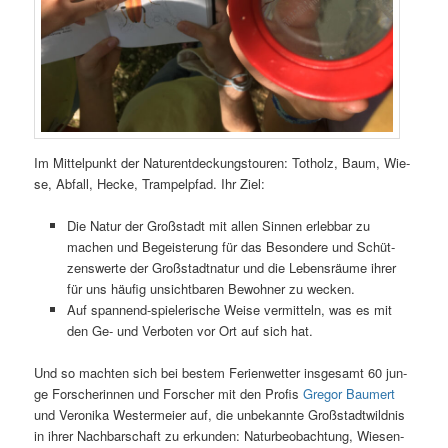
Im Mit­tel­punkt der Natur­ent­de­ckungs­tou­ren: Tot­holz, Baum, Wie­
se, Abfall, Hecke, Tram­pel­pfad. Ihr Ziel:
Die Natur der Groß­stadt mit allen Sin­nen erleb­bar zu
machen und Begeis­te­rung für das Beson­de­re und Schüt­
zens­werte der Groß­stadt­na­tur und die Lebens­räu­me ihrer
für uns häu­fig unsicht­ba­ren Bewoh­ner zu wecken.
Auf span­­nend-spie­le­ri­sche Wei­se ver­mit­teln, was es mit
den Ge- und Ver­bo­ten vor Ort auf sich hat.
Und so mach­ten sich bei bes­tem Feri­en­wet­ter ins­ge­samt 60 jun­
ge For­sche­rin­nen und For­scher mit den Pro­fis
Gre­gor Bau­mert
und Vero­ni­ka Wes­ter­mei­er auf, die unbe­kann­te Groß­stadt­wild­nis
in ihrer Nach­bar­schaft zu erkun­den: Natur­be­ob­ach­tung, Wie­sen­