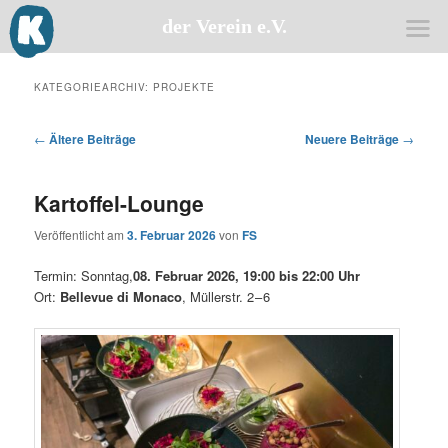
der Verein e.V.
Zum
Zum
primären
sekundären
KATEGORIEARCHIV:
PROJEKTE
Inhalt
Inhalt
springen
springen
Beitragsnavigation
←
Ältere Beiträge
Neuere Beiträge
→
Kartoffel-Lounge
Veröffentlicht am
3. Februar 2026
von
FS
Ter­min: Sonn­tag,
08. Febru­ar 2026, 19:00 bis 22:00 Uhr
Ort:
Bel­le­vue di Mona­co
, Mül­lerstr. 2 – 6