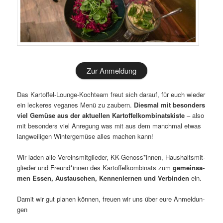
Zur Anmel­dung
Das Kar­tof­fel-Lounge-Koch­team freut sich dar­auf, für euch wie­der
ein lecke­res vega­nes Menü zu zau­bern.
Dies­mal mit beson­ders
viel Gemü­se aus der aktu­el­len Kar­tof­fel­kom­bi­nats­kis­te
– also
mit beson­ders viel Anre­gung was mit aus dem manch­mal etwas
lang­wei­li­gen Win­ter­ge­mü­se alles machen kann!
Wir laden alle Ver­eins­mit­glie­der, KK-Genoss*innen, Haus­halts­mit­
glie­der und Freund*innen des Kar­tof­fel­kom­bi­nats zum
gemein­sa­
men Essen, Aus­tau­schen, Ken­nen­ler­nen und Ver­bin­den
ein.
Damit wir gut pla­nen kön­nen, freu­en wir uns über eure Anmel­dun­
gen