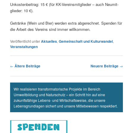
Unkos­ten­bei­trag: 15 € (für KK-Ver­eins­mit­glie­der – auch Neu­mit­
glie­der: 10 €).
Geträn­ke (Wein und Bier) wer­den extra abge­rech­net. Spen­den für
die Arbeit des Ver­eins sind immer willkommen.
Veröffentlicht unter
Aktuelles
,
Gemeinschaft und Kulturwandel
,
Veranstaltungen
Beitragsnavigation
←
Ältere Beiträge
Neuere Beiträge
→
Wir realisieren transformatorische Projekte im Bereich
Umweltbildung und Naturschutz – ein Schritt hin auf eine
zukunftsfähige Lebens- und Wirtschaftsweise, die unsere
Lebensgrundlagen sichert und unsere Mitlebewesen respektiert.